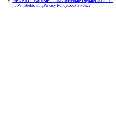
Press Kit
Trasparenza
Etichetta Ambientale Digitale
Lavora con
noi
Whistleblowing
Privacy Policy
Cookie Policy