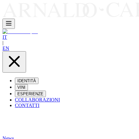
IT
|
EN
IDENTITÀ
VINI
ESPERIENZE
COLLABORAZIONI
CONTATTI
News