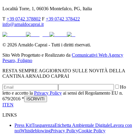
Località Torre, 1, 06036 Montefalco, PG, Italia
T
+39 0742 378802
F
+39 0742 378422
info@arnaldocaprai.it
©
2026
Arnaldo Caprai - Tutti i diritti riservati.
Sito Web Progettato e Realizzato da
Comunicativi Web Agency
Pesaro, Foligno
RESTA SEMPRE AGGIORNATO SULLE NOVITÀ DELLA
CANTINA ARNALDO CAPRAI
Ho
letto e accetto la
Privacy Policy
ai sensi del Regolamento EU n.
679/2016 *
ISCRIVITI
IT
EN
LINKS
Press Kit
Trasparenza
Etichetta Ambientale Digitale
Lavora con
noi
Whistleblowing
Privacy Policy
Cookie Policy