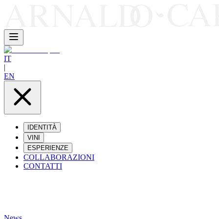
IT
|
EN
IDENTITÀ
VINI
ESPERIENZE
COLLABORAZIONI
CONTATTI
News