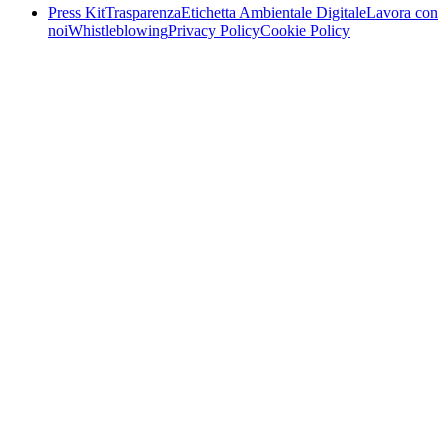
Press Kit
Trasparenza
Etichetta Ambientale Digitale
Lavora con
noi
Whistleblowing
Privacy Policy
Cookie Policy