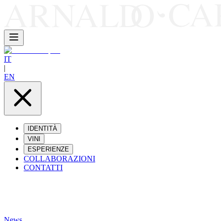
IT
|
EN
IDENTITÀ
VINI
ESPERIENZE
COLLABORAZIONI
CONTATTI
News