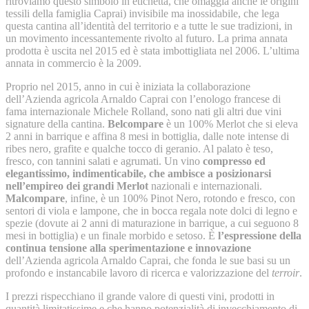
ritroviamo questo simbolo in etichetta, che omaggia anche le origini
tessili della famiglia Caprai) invisibile ma inossidabile, che lega
questa cantina all’identità del territorio e a tutte le sue tradizioni, in
un movimento incessantemente rivolto al futuro. La prima annata
prodotta è uscita nel 2015 ed è stata imbottigliata nel 2006. L’ultima
annata in commercio è la 2009.
Proprio nel 2015, anno in cui è iniziata la collaborazione
dell’Azienda agricola Arnaldo Caprai con l’enologo francese di
fama internazionale Michele Rolland, sono nati gli altri due vini
signature della cantina.
Belcompare
è un 100% Merlot che si eleva
2 anni in barrique e affina 8 mesi in bottiglia, dalle note intense di
ribes nero, grafite e qualche tocco di geranio. Al palato è teso,
fresco, con tannini salati e agrumati. Un vino
compresso ed
elegantissimo, indimenticabile, che ambisce a posizionarsi
nell’empireo dei grandi Merlot
nazionali e internazionali.
Malcompare
, infine, è un 100% Pinot Nero, rotondo e fresco, con
sentori di viola e lampone, che in bocca regala note dolci di legno e
spezie (dovute ai 2 anni di maturazione in barrique, a cui seguono 8
mesi in bottiglia) e un finale morbido e setoso. È
l’espressione della
continua tensione alla sperimentazione e innovazione
dell’Azienda agricola Arnaldo Caprai, che fonda le sue basi su un
profondo e instancabile lavoro di ricerca e valorizzazione del
terroir
.
I prezzi rispecchiano il grande valore di questi vini, prodotti in
quantità limitatissime e che hanno potenzialità di invecchiamento di