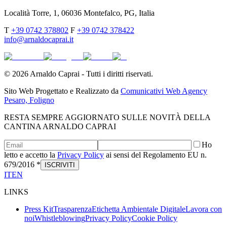
Località Torre, 1, 06036 Montefalco, PG, Italia
T
+39 0742 378802
F
+39 0742 378422
info@arnaldocaprai.it
©
2026
Arnaldo Caprai - Tutti i diritti riservati.
Sito Web Progettato e Realizzato da
Comunicativi Web Agency
Pesaro, Foligno
RESTA SEMPRE AGGIORNATO SULLE NOVITÀ DELLA
CANTINA ARNALDO CAPRAI
Ho
letto e accetto la
Privacy Policy
ai sensi del Regolamento EU n.
679/2016 *
ISCRIVITI
IT
EN
LINKS
Press Kit
Trasparenza
Etichetta Ambientale Digitale
Lavora con
noi
Whistleblowing
Privacy Policy
Cookie Policy