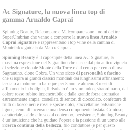
Ac Signature, la nuova linea top di
gamma Arnaldo Caprai
Spinning Beauty, Belcompare e Malcompare sono i nomi dei tre
SuperUmbrian che vanno a comporre la
nuova linea Arnaldo
Caprai Signature
e rappresentano i top wine della cantina di
Montefalco guidata da Marco Caprai.
Spinning Beauty
è il capostipite della linea AC Signature, la
massima espressione del Sagrantino che nasce dal più antico vigneto
di selezione clonale Monte della Torre e dal cento per cento di uve
Sagrantino, clone Cobra. Un vino
ricco di personalità e fascino
che si ispira ai grandi classici mondiali dai lunghissimi affinamenti:
lasciato a maturare in barrique per 8 anni e almeno 8 mesi di
affinamento in bottiglia, il risultato è un vino unico, straordinario, dal
colore rosso rubino impenetrabile e dalla grande forza aromatica
estremamente ampia, costellata di sentori di cioccolato, confetture di
frutti di bosco neri e rossi e spezie dolci, sfaccettature balsamiche
lignee, cenni di incenso e una densa componente tostata. Grintoso,
caratteriale, caldo e fresco al contempo, persistente, Spinning Beauty
è un’intuizione che ha guidato l’opera e la passione di un uomo alla
ricerca continua della bellezza
, filo conduttore (e per questo