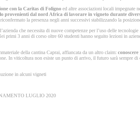
one con la Caritas di Foligno
ed altre associazioni locali impegnate n
silo provenienti dal nord Africa di lavorare in vigneto durante diver
 riconfermato la presenza negli anni successivi stabilizzando la posizion
dell’azienda che necessita di nuove competenze per l’uso delle tecnologie
Nei primi 3 anni di corso oltre 60 studenti hanno seguito lezioni in azie
mmateriale della cantina Caprai, affiancata da un altro claim:
conoscere 
. In viticoltura non esiste un punto di arrivo, il futuro sarà sempre d
uzione in alcuni vigneti
NAMENTO LUGLIO 2020