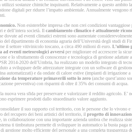
non utilizzi sostanze chimiche inquinanti. Relativamente a questo ambito 
estione digitali per ridurre l’impatto ambientale. Annualmente vengono ril
nti.
conomico.
Non esisterebbe impresa che non crei condizioni vantaggiose pe
i e dell’intera società. Il
cambiamento climatico è attualmente riconos
e dovute ad eventi climatici estremi sono aumentate considerevolmente n
 del dipartimento di economia agraria dell’Università degli studi di Fir
il settore vitivinicolo toscano, a circa 490 milioni di euro.
L’ultimo 
a ad eventi meteorologici avversi
per migliorare ed accrescere la sicurez
azione e lo sfruttamento di conoscenze e tecnologica di gestione adattate al
 PSR 2014-2020 dell’Umbria, ha realizzato un modello integrato di tecno
eduto a sviluppare delle attrezzature integrate con un software di gestion
rina automatizzati) e da ondate di calore estive (impianti di irrigazione 
zione da temperature primaverili sotto lo zero
(anche quest’anno sono
cazione preventiva) con risparmi di oltre il 35% dei consumi di acqua.
i la nuova vera sfida per preservare e valorizzare il reddito agricolo. E’ 
sono esprimere prodotti dallo straordinario valore aggiunto.
nsolidare il suo rapporto col territorio, con le persone che lo vivono e v
o del recupero dei beni artistici del territorio, il
progetto di innovazio
 in collaborazione con una importante azienda umbra che realizza sistemi
l sistema ti timbratura permette di sviluppare in automatico la busta paga
tema di gestione molto efficiente del personale a una completa trasparenz