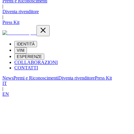
Premi e Riconoscimenti
|
Diventa rivenditore
|
Press Kit
IDENTITÀ
VINI
ESPERIENZE
COLLABORAZIONI
CONTATTI
News
Premi e Riconoscimenti
Diventa rivenditore
Press Kit
IT
|
EN