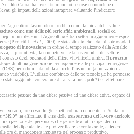
la Arnaldo Caprai ha investito importanti risorse economiche e
evati gli impatti delle azioni intraprese valutando l’indicatore
r l’agricoltore favorendo un reddito equo, la tutela della salute
ciuto come una delle più serie sfide ambientali, sociali ed
egli ultimi decenni. L’agricoltura è tra i settori maggiormente esposti
enze (Bernetti I.,
et al.
, 2009), è stato stimato che i danni patrimoniali
progetto di innovazione
in ordine di tempo realizzato dalla Arnaldo
za, la produttività, la competitività e la sostenibilità del settore
 contesto degli operatori della filiera vitivinicola umbra. Il
progetto
logie di ultima generazione per rispondere alle principali emergenze
e (DSS) per ridurre i danni da attacchi fitosanitari (atomizzatore a
a rateo variabile). L’utilizzo combinato delle tre tecnologie ha permesso
 state raggiunte temperature di -2 °C a fine aprile*) ed effettuare
necessario passare da una difesa passiva ad una difesa attiva, capace di
i lavorano, preservando gli aspetti culturali ed identitari. Se da un
ne “3K.0”
ha affrontato il tema della
trasparenza del lavoro agricolo
.
 di gestione del personale, che permette a tutti i dipendenti di
 mensile del dipendente che può verificare le ore lavorate, chiedere
a delle ore di manodopera impiegate nel processo produttivo.