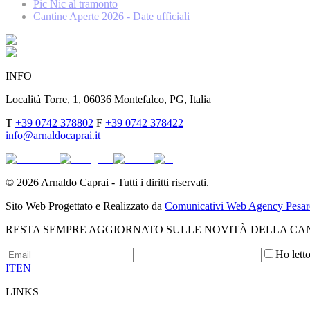
Pic Nic al tramonto
Cantine Aperte 2026 - Date ufficiali
INFO
Località Torre, 1, 06036 Montefalco, PG, Italia
T
+39 0742 378802
F
+39 0742 378422
info@arnaldocaprai.it
©
2026
Arnaldo Caprai - Tutti i diritti riservati.
Sito Web Progettato e Realizzato da
Comunicativi Web Agency Pesar
RESTA SEMPRE AGGIORNATO SULLE NOVITÀ DELLA CA
Ho letto
IT
EN
LINKS