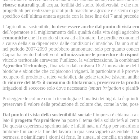
risorse naturali
quali acqua, fertilità del suolo, biodiversità, e che 
progettuali per realizzare prototipi di macchine agricole e sistemi di g
specifico dell’ultima annata agraria con la base line dei 7 anni precede
L’agricoltura sostenibile,
lo deve essere anche dal punto di vista e
dell’operatore e il miglioramento della qualità della vita degli agricoltor
economiche
che il mondo si trova ad affrontare. Le perdite economich
a causa della sua dipendenza dalle condizioni climatiche. Da uno studio
nel periodo 2007-2099 potrebbero ammontare, solo per quanto concerne 
Caprai ha avuto l’obiettivo di
ottimizzazione le procedure di rispost
viticolo territoriale attraverso l’utilizzo, la valorizzazione, la combin
Agroclim Technology
, finanziato dalla misura 16.2 innovazione del
biotiche e abiotiche che colpiscono i vigneti. In particolare si è provv
recupero di prodotto a rateo variabile), da gelate tardive (sistemi antib
di
ridurre del
60% il consumo di fitofarmaci
,
preservare la produ
irrigazioni di soccorso solo dove necessario (
smart irrigation
e pianifi
Proteggere le colture con la tecnologia e l’analisi dei big data è quind
preservare il valore della produzione di colture che, come la vite, pos
Dal punto di vista della sostenibilità sociale
l’impresa è chiamata a co
lato il
progetto #caprai4love
ha posto il tema della solidarietà al centr
Da questa esperienza sperimentale è infatti nata un’App per smarthone,
timbrare l’inizio e la fine del lavoro in qualsiasi vigneto aziendale. I
permessi e pianificare i giorni di ferie. In sintesi, si concilia un sis