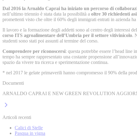
Dal 2016 la Arnaldo Caprai ha iniziato un percorso di collaborazi
nell’ultimo triennio è stata data la possibilità a
oltre 30 richiedenti a
promettenti visto che oltre il 60% degli immigrati entrati in azienda ha
Il lavoro e la formazione degli addetti sono al centro degli interessi 
corso ITS agroalimentare dell’Umbria per il settore vitivinicolo
. 
studenti sono stati poi assunti al termine del corso.
Comprendere per riconoscersi
: questa potrebbe essere l’head line i
tempo ha sempre rappresentato una costante propensione all’innovazione
spazio da vivere tra ricerca e sperimentazione continua.
* nel 2017 le gelate primaverili hanno compromesso il 90% della prod
Documenti
ARNALDO CAPRAI E NEW GREEN REVOLUTION AGGIOR
Articoli recenti
Calici di Stelle
Pasqua in vigna