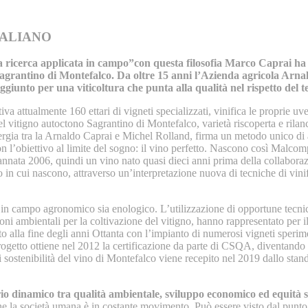
TALIANO
la ricerca applicata in campo”con questa filosofia Marco Caprai ha 
Sagrantino di Montefalco. Da oltre 15 anni l’Azienda agricola Arnald
ggiunto per una viticoltura che punta alla qualità nel rispetto del t
 attualmente 160 ettari di vigneti specializzati, vinifica le proprie uve
l vitigno autoctono Sagrantino di Montefalco, varietà riscoperta e rilanc
nergia tra la Arnaldo Caprai e Michel Rolland, firma un metodo unico di a
a con l’obiettivo al limite del sogno: il vino perfetto. Nascono così Mal
annata 2006, quindi un vino nato quasi dieci anni prima della collabor
io in cui nascono, attraverso un’interpretazione nuova di tecniche di vin
 in campo agronomico sia enologico. L’utilizzazione di opportune tecnich
ioni ambientali per la coltivazione del vitigno, hanno rappresentato per i
iato alla fine degli anni Ottanta con l’impianto di numerosi vigneti sperim
rogetto ottiene nel 2012 la certificazione da parte di CSQA, diventando 
di sostenibilità del vino di Montefalco viene recepito nel 2019 dallo sta
io dinamico tra qualità ambientale, sviluppo economico ed equità s
 la società umana è in costante movimento. Può essere visto dal punto 