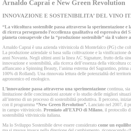
Arnaldo Caprai e New Green Revolution
INNOVAZIONE E SOSTENIBILITA’ DEL VINO I
“La viticoltura sostenibile passa attraverso la sperimentazione e 
di ricerca perseguendo l’eccellenza qualitativa ed espressiva del 
pianeta consapevole che la “produzione sostenibile” sia il valore a
Arnaldo Caprai è una azienda vitivinicola di Montefalco (PG) che coltiva
La produzione aziendale si basa sulla coltivazione e la vinificazione de
anni Novanta. Negli ultimi anni la linea AC Signature, frutto della si
innovazione e sostenibilità, alla ricerca dell’essenza della viticoltur
affiancano a Spinning Beauty, l’anima estrema del Sagrantino, prima 
100% di Rolland). Una rinnovata lettura delle potenzialità del territor
agronomico ed enologico.
L’innovazione passa attraverso una sperimentazione
continua, sia
limitazione delle concimazioni azotate e lo studio delle migliori situaz
all’interno di un processo di sostenibilità produttiva. Il percorso, iniz
con il programma
“New Green Revolution”.
Lanciato nel 2007, il p
in campo vitivinicolo.
Premiato all’EXPO di Milano
, il protocollo 
sostenibilità vitivinicola italiana.
Ma lo Sviluppo Sostenibile deve essere considerato
come un equilibr
ma si muove invece nella direzione del cambiamento, riconoscendo che