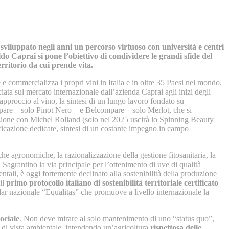
sviluppato negli anni un percorso virtuoso con università e centri
o Caprai si pone l’obiettivo di condividere le grandi sfide del
erritorio da cui prende vita.
 e commercializza i propri vini in Italia e in oltre 35 Paesi nel mondo.
iata sul mercato internazionale dall’azienda Caprai agli inizi degli
pproccio al vino, la sintesi di un lungo lavoro fondato su
compare – solo Pinot Nero – e Belcompare – solo Merlot, che si
azione con Michel Rolland (solo nel 2025 uscirà lo Spinning Beauty
ificazione dedicate, sintesi di un costante impegno in campo
e agronomiche, la razionalizzazione della gestione fitosanitaria, la
l Sagrantino la via principale per l’ottenimento di uve di qualità
entali, è oggi fortemente declinato alla sostenibilità della produzione
il
primo protocollo italiano di sostenibilità territoriale certificato
ndar nazionale “Equalitas” che promuove a livello internazionale la
ociale
. Non deve mirare al solo mantenimento di uno “status quo”,
di vista ambientale, intendendo un’agricoltura
rispettosa delle