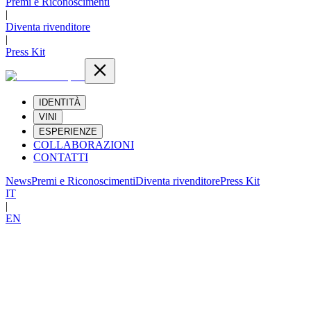
Premi e Riconoscimenti
|
Diventa rivenditore
|
Press Kit
IDENTITÀ
VINI
ESPERIENZE
COLLABORAZIONI
CONTATTI
News
Premi e Riconoscimenti
Diventa rivenditore
Press Kit
IT
|
EN