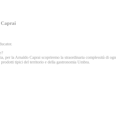
o Caprai
ducator.
e?
ulia, per la Arnaldo Caprai scopriremo la straordinaria complessità di og
rodotti tipici del territorio e della gastronomia Umbra.