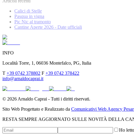
Articoli recenti
Calici di Stelle
Pasqua in vigna
Pic Nic al tramonto
Cantine Aperte 2026 - Date ufficiali
INFO
Località Torre, 1, 06036 Montefalco, PG, Italia
T
+39 0742 378802
F
+39 0742 378422
info@arnaldocaprai.it
©
2026
Arnaldo Caprai - Tutti i diritti riservati.
Sito Web Progettato e Realizzato da
Comunicativi Web Agency Pesar
RESTA SEMPRE AGGIORNATO SULLE NOVITÀ DELLA CA
Ho letto