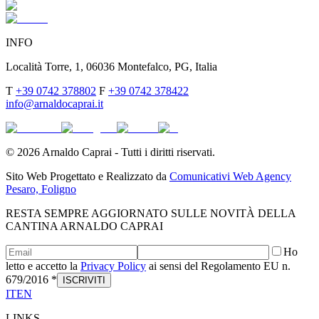
INFO
Località Torre, 1, 06036 Montefalco, PG, Italia
T
+39 0742 378802
F
+39 0742 378422
info@arnaldocaprai.it
©
2026
Arnaldo Caprai - Tutti i diritti riservati.
Sito Web Progettato e Realizzato da
Comunicativi Web Agency
Pesaro, Foligno
RESTA SEMPRE AGGIORNATO SULLE NOVITÀ DELLA
CANTINA ARNALDO CAPRAI
Ho
letto e accetto la
Privacy Policy
ai sensi del Regolamento EU n.
679/2016 *
ISCRIVITI
IT
EN
LINKS