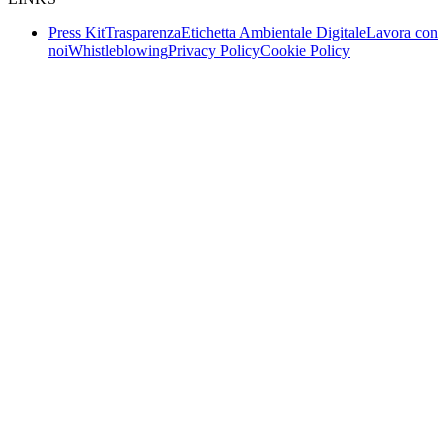
Press Kit
Trasparenza
Etichetta Ambientale Digitale
Lavora con
noi
Whistleblowing
Privacy Policy
Cookie Policy